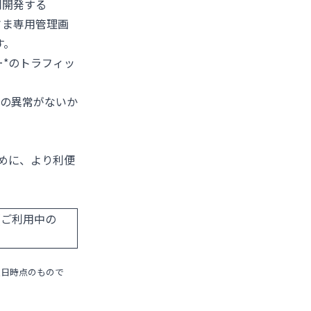
共同開発する
お客さま専用管理画
す。
ュー*のトラフィッ
の異常がないか
ために、より利便
ess (ご利用中の
表日時点のもので