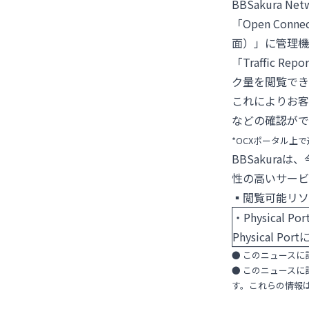
BBSakura 
「Open Con
面）」に管理機能
「Traffic
ク量を閲覧でき
これによりお客
などの確認がで
*OCXポータル上
BBSakur
性の高いサービ
▪︎閲覧可能リ
・Physical Por
Physical 
● このニュース
● このニュース
す。これらの情報