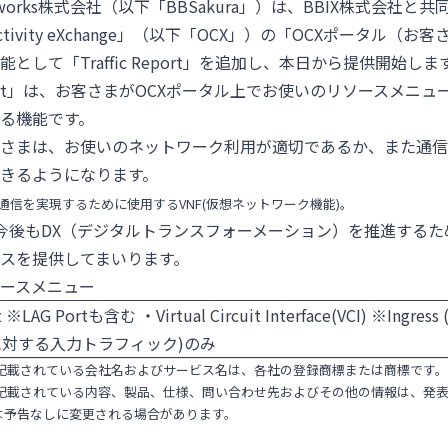
Networks株式会社（以下「BBSakura」）は、BBIX株式会社と
nectivity eXchange」（以下「OCX」）の「OCXポータル（
として「Traffic Report」を追加し、本日から提供開始しま
 Report」は、お客さまがOCXポータル上でお使いのリソースメニ
る機能です。
さまは、お使いのネットワーク利用が適切であるか、また通信
きるようになります。
で通信を実現するために使用するVNF(仮想ネットワーク機能)。
aは、今後もDX（デジタルトランスフォーメーション）を推進する
スを提供してまいります。
ソースメニュー
t ※LAG Portも含む ・Virtual Circuit Interface(VCI) ※Ingr
Portに対する入力トラフィック)のみ
に記載されている会社名およびサービス名は、各社の登録商標または商標です。
に記載されている内容、製品、仕様、問い合わせ先およびその他の情報は、発
は予告なしに変更される場合があります。