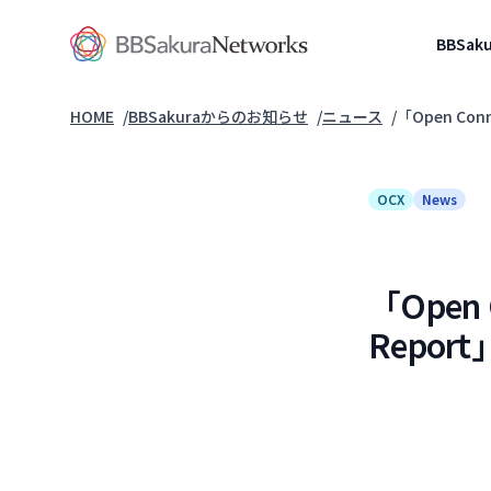
BBSakura Networks
BBSa
HOME
BBSakuraからのお知らせ
ニュース
「Open Con
OCX
News
「Open 
Repo